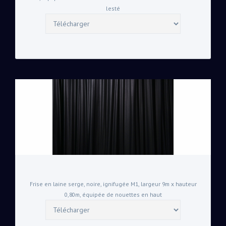
lesté
Frise en laine serge, noire, ignifugée M1, largeur 9m x hauteur
0,80m, équipée de nouettes en haut