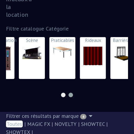
la
location
Filtre catalogue Catégorie
on
Scène
Praticables
Rideaux
Barrièrage
Filtrer ces résultats par marque
4
Toutes
|
MAGIC FX
|
NOVELTY
|
SHOWTEC
|
SHOWTEX
|