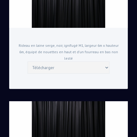
Rideau en laine serge, noir, ignifugé M1, largeur 6m x hauteur
6m, équipé de nouettes en haut et d'un fourreau en bas non
lesté