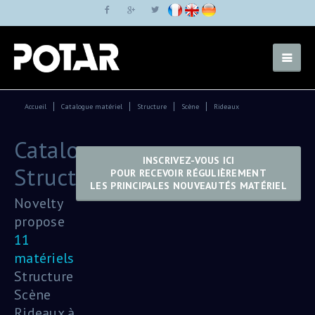
Accueil
Catalogue matériel
Structure
Scène
Rideaux
Catalogue:
INSCRIVEZ-VOUS ICI
Structure
POUR RECEVOIR RÉGULIÈREMENT
LES PRINCIPALES NOUVEAUTÉS MATÉRIEL
Novelty
propose
11
matériels
Structure
Scène
Rideaux à