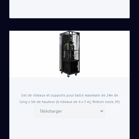
Set de rideaux et supports pour taille maximale de 24m de
long x 3m de hauteur (6 rideaux de 4 x 3 m), finition noire, M1