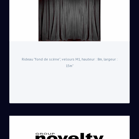
Rideau "fond de scène", velours M1, hauteur : 8m, largeur :
15m"