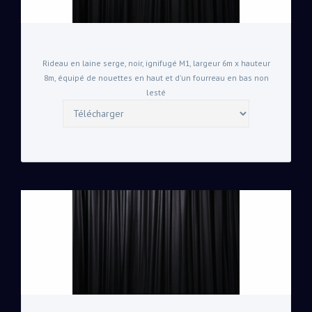
Rideau en laine serge, noir, ignifugé M1, largeur 6m x hauteur
8m, équipé de nouettes en haut et d'un fourreau en bas non
lesté