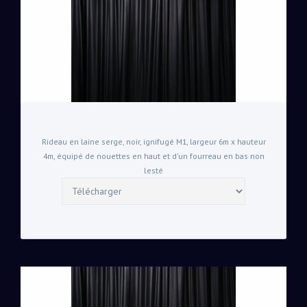
Rideau en laine serge, noir, ignifugé M1, largeur 6m x hauteur
4m, équipé de nouettes en haut et d'un fourreau en bas non
lesté