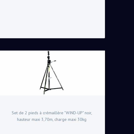
Set de 2 pieds à crémaillère "WIND-UP" noir,
hauteur maxi 3,70m, charge maxi 30kg