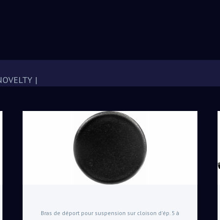
NOVELTY
|
Bras de déport pour suspension sur cloison d'ép. 5 à