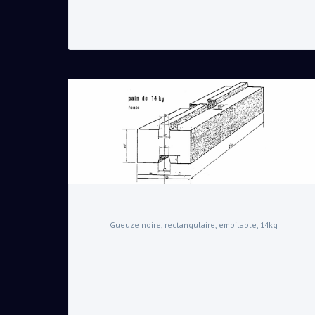
Gueuze noire, rectangulaire, empilable, 14kg