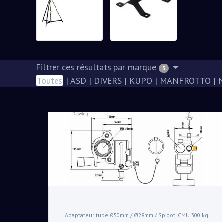
Filtrer ces résultats par marque
5
Toutes
|
ASD
|
DIVERS
|
KUPO
|
MANFROTTO
|
Adaptateur tube Ø50mm / Ø28mm / Spigot, CMU 300 kg