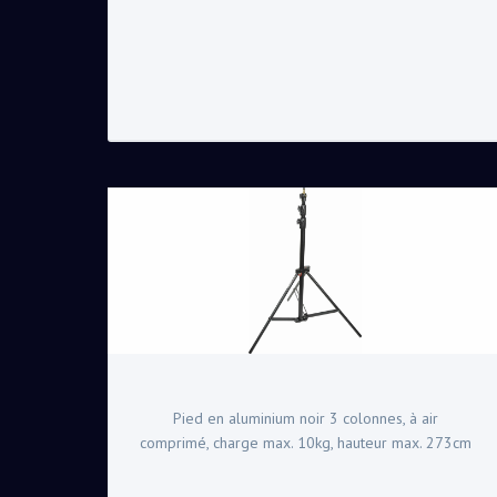
Pied en aluminium noir 3 colonnes, à air
comprimé, charge max. 10kg, hauteur max. 273cm