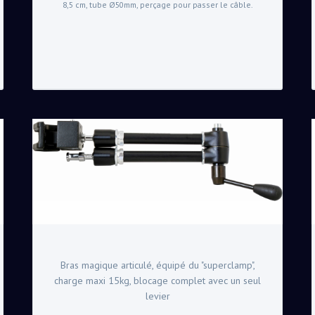
8,5 cm, tube Ø50mm, perçage pour passer le câble.
Bras magique articulé, équipé du "superclamp",
charge maxi 15kg, blocage complet avec un seul
levier