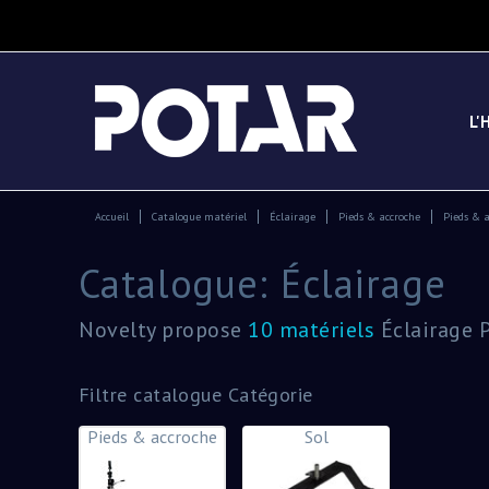
L'
Accueil
Catalogue matériel
Éclairage
Pieds & accroche
Pieds & 
Catalogue: Éclairage
Novelty propose
10 matériels
Éclairage P
Filtre catalogue Catégorie
Pieds & accroche
Sol