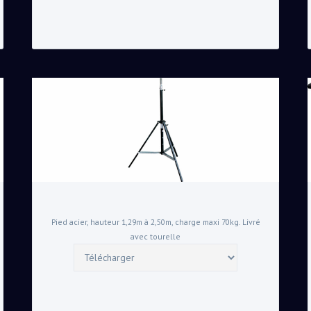
Pied acier, hauteur 1,29m à 2,50m, charge maxi 70kg. Livré
avec tourelle